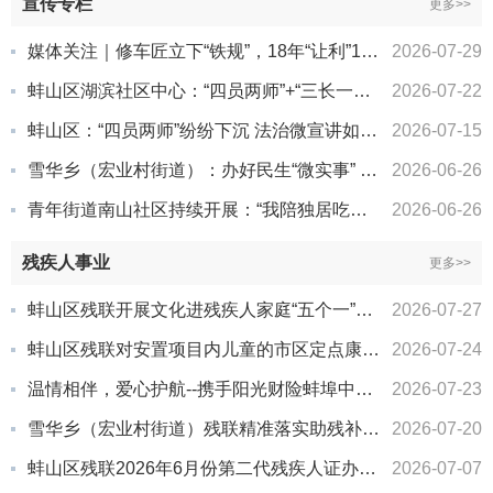
宣传专栏
更多>>
媒体关注｜修车匠立下“铁规”，18年“让利”10多万
2026-07-29
蚌山区湖滨社区中心：“四员两师”+“三长一户”联动赋能 激活基层治理新动能
2026-07-22
蚌山区：“四员两师”纷纷下沉 法治微宣讲如火如荼
2026-07-15
雪华乡（宏业村街道）：办好民生“微实事” 点亮群众“大幸福”
2026-06-26
青年街道南山社区持续开展：“我陪独居吃个饭”关爱助老行动
2026-06-26
残疾人事业
更多>>
蚌山区残联开展文化进残疾人家庭“五个一”观影活动
2026-07-27
蚌山区残联对安置项目内儿童的市区定点康复机构进行实名制核查
2026-07-24
温情相伴，爱心护航--携手阳光财险蚌埠中支开展暖心慰问
2026-07-23
雪华乡（宏业村街道）残联精准落实助残补贴 筑牢残疾人民生保障底线
2026-07-20
蚌山区残联2026年6月份第二代残疾人证办理结果
2026-07-07