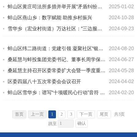
蚌山区黄庄司法所多措并举开展“矛盾纠纷隐患排查”专项行动
2025-01-02
蚌山区燕山乡：数字赋能 助推乡村振兴
2024-10-28
雪华乡（宏业村街道）万达社区：“三边服务”绘出幸福社区
2024-09-23
蚌山区纬二路街道：党建引领 凝聚社区“银龄”力量
2024-08-20
桑延慧与蚌投集团党委书记、董事长周学保一行举行工作会谈
2024-06-27
桑延慧主持召开区委常委扩大会暨一季度重点工作点评会议
2024-05-28
区委四届八十五次常委会会议召开
2024-04-02
蚌山区雪华乡：谱写“十项暖民心行动”音符 奏响“十全服务社区”乐章
2024-02-20
首页
上一页
1
2
3
下一页
尾页
共3页
确认
跳至