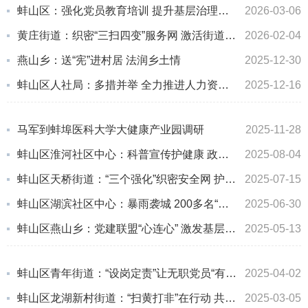
蚌山区：强化党员教育培训 提升基层治理效能
2026-03-06
黄庄街道：织密“三扫四变”服务网 激活街道经济新动能
2026-02-04
燕山乡：送“宪”进村居 法润乡土情
2025-12-30
蚌山区人社局：多措并举 全力推进人力资源服务机构企业入规纳统
2025-12-16
马军到蚌埠医科大学大健康产业园调研
2025-11-28
蚌山区淮河社区中心：科普宣传护健康 政策解读润民心
2025-08-04
蚌山区天桥街道：“三个强化”织密安全网 护航夏季平安
2025-07-15
蚌山区湖滨社区中心：暴雨袭城 200多名“守夜人”冲锋抢险一线
2025-06-30
蚌山区燕山乡：党建联盟“心连心” 激发基层治理新活力
2025-05-13
蚌山区青年街道：“设岗定责”让无职党员“有岗可为”
2025-04-02
蚌山区龙湖新村街道：“扫黄打非”在行动 共筑“护苗”安全网
2025-03-05