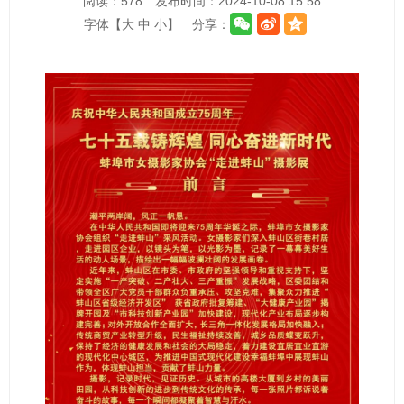
阅读：
578
发布时间：2024-10-08 15:58
字体【
大
中
小
】
分享：