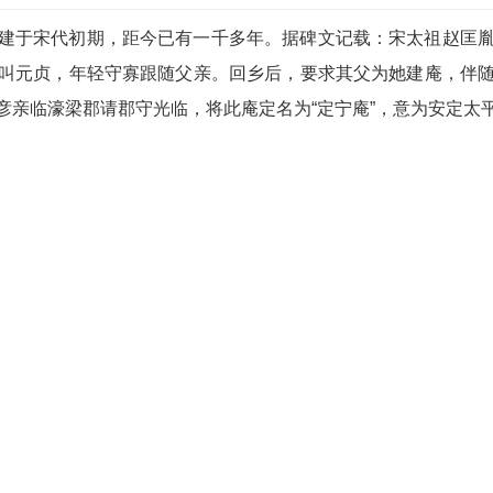
建于宋代初期，距今已有一千多年。据碑文记载：宋太祖赵匡
叫元贞，年轻守寡跟随父亲。回乡后，要求其父为她建庵，伴
彦亲临濠梁郡请郡守光临，将此庵定名为“定宁庵”，意为安定太