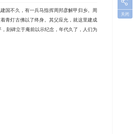
胤建国不久，有一兵马指挥周邦彦解甲归乡。周
关闭
随着青灯古佛以了终身。其父应允，就这里建成
平，刻碑立于庵前以示纪念，年代久了，人们为