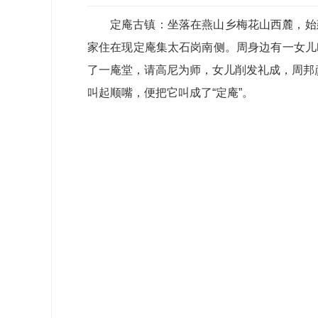
定庵古镇：坐落在燕山乡梅花山西麓，始
家住在现定庵集太石岗南侧。周身边有一女儿
了一庵堂，请高尼为师，女儿削发礼成，周邦
叫起顺嘴，便把它叫成了“定庵”。