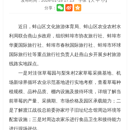
发布时间：2026-01-15 17:13
字体【
大
中
小
】
分享：
近日，蚌山区文化旅游体育局、蚌山区农业农村水
利局联合燕山乡政府，组织蚌埠市协友旅行社、蚌埠市
华夏国际旅行社、蚌埠市春秋国际旅行社、蚌埠市环球
国际旅行社等重点旅行社负责人赴燕山乡开展乡村旅游
线路实地踩点。
一是对洼张草莓园与梨朱村2家草莓采摘基地、机
场新绿界循环农业示范基地进行实地考察，查看草莓种
植规模、品种品质、棚内设施及接待环境，详细了解当
前草莓的产量、采摘期、市场价格及园区承载能力；二
是了解渡江战役总前委孙家圩子旧址纪念馆周边环境等
配套设施；三是对周边农家乐进行食品卫生和接待能力
进行现场评估。